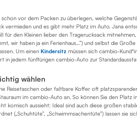
h schon vor dem Packen zu überlegen, welche Gegenstän
ck vermieden und es gibt mehr Platz im Auto. Jana ents
ll für den Kleinen lieber den Tragerucksack mitnehmen,
t, wir haben ja ein Ferienhaus…“) und selbst die Große 
lassen. Um einen
Kindersitz
müssen sich cambio-Kund*in
 in jedem fünftürigen cambio-Auto zur Standardaussta
ichtig wählen
he Reisetaschen oder faltbare Koffer oft platzsparender 
tauraum im cambio-Auto an. So können Sie den Platz im
cht komisch aussieht: Ideal sind auch diese großen stab
net („Schuhtüte“, „Schwimmsachentüte“) lassen sie sich