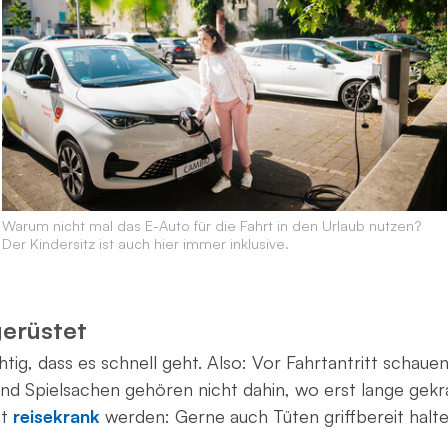
Warum nicht mal das E-Auto für die Fahrt in den Urlaub nutzen?
Der Kindersitz ist auch hier immer inklusive.
gerüstet
ichtig, dass es schnell geht. Also: Vor Fahrtantritt schau
nd Spielsachen gehören nicht dahin, wo erst lange ge
ht
reisekrank
werden: Gerne auch Tüten griffbereit halten