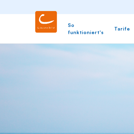
So
Tarife
funktioniert's