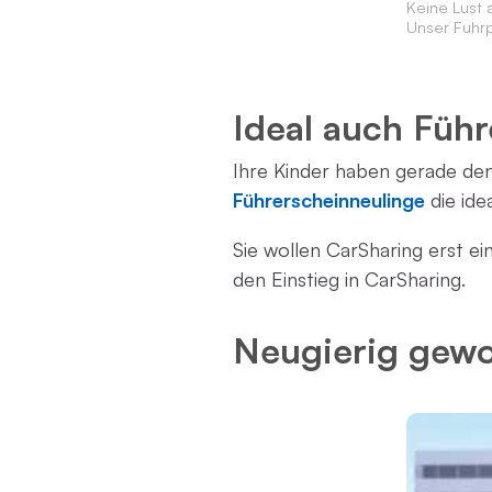
Keine Lust 
Unser Fuhr
Ideal auch Füh
Ihre Kinder haben gerade den
Führerscheinneulinge
die ide
Sie wollen CarSharing erst e
den Einstieg in CarSharing.
Neugierig gew