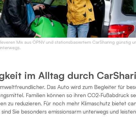
cleveren Mix aus ÖPNV und stationsbasiertem CarSharing günstig u
unterwegs.
gkeit im Alltag durch CarShar
mweltfreundlicher. Das Auto wird zum Begleiter für be
gsmittel. Familien können so ihren CO2-Fußabdruck sen
en zu reduzieren. Für noch mehr Klimaschutz bietet ca
 sind Sie besonders emissionsarm unterwegs und leisten 