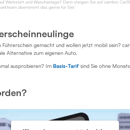
auf Werkstatt und Waschanlage? Dann steigen Sie auf cambio CarS
parkteam übernimmt das gerne für Sie!
rerscheinneulinge
 Führerschein gemacht und wollen jetzt mobil sein? cam
ale Alternative zum eigenen Auto.
inmal ausprobieren? Im
Basis-Tarif
sind Sie ohne Monatsb
orden?