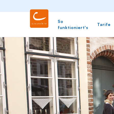
So
Tarife
funktioniert's