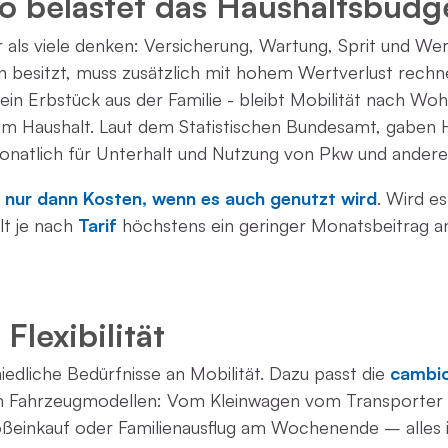
o belastet das Haushaltsbudg
 als viele denken: Versicherung, Wartung, Sprit und We
 besitzt, muss zusätzlich mit hohem Wertverlust rechn
l ein Erbstück aus der Familie - bleibt Mobilität nach W
m Haushalt. Laut dem Statistischen Bundesamt, gaben 
natlich für Unterhalt und Nutzung von Pkw und andere
nur dann Kosten, wenn es auch genutzt wird
. Wird e
lt je nach
Tarif
höchstens ein geringer Monatsbeitrag a
Flexibilität
edliche Bedürfnisse an Mobilität. Dazu passt die
cambio
n Fahrzeugmodellen: Vom Kleinwagen vom Transporter is
ßeinkauf oder Familienausflug am Wochenende – alles i