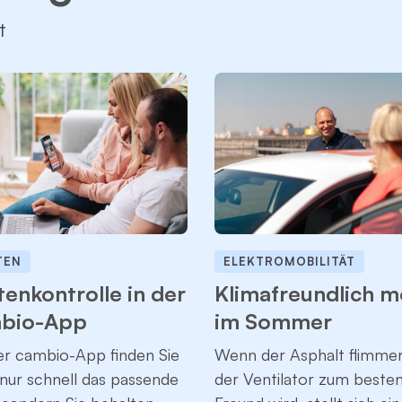
t
TEN
ELEKTROMOBILITÄT
enkontrolle in der
Klimafreundlich m
bio-App
im Sommer
er cambio-App finden Sie
Wenn der Asphalt flimmer
 nur schnell das passende
der Ventilator zum beste