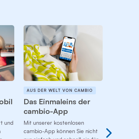
AUS DER WELT VON CAMBIO
NEUE MOB
obil
Das Einmaleins der
So nachh
cambio-App
cambio
t und
Mit unserer kostenlosen
Seit März 
n
cambio-App können Sie nicht
cambio-Fl