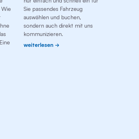
ne
nur einfach und schnell ein für
Blauen En
: Wie
Sie passendes Fahrzeug
Umweltzei
r
auswählen und buchen,
ressource
ohne
sondern auch direkt mit uns
Angebote. 
das
kommunizieren.
erfahren S
Eine
Flotte zu 
weiterlesen
umweltfreu
Alternativ
gehört und
für klimafr
setzen.
weiterles