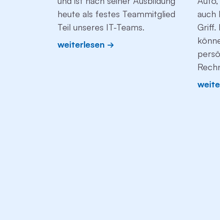
und ist nach seiner Ausbildung
Auto,
heute als festes Teammitglied
auch 
Teil unseres IT-Teams.
Griff
könne
weiterlesen
persö
Rechn
weite