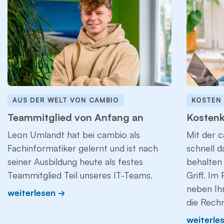
AUS DER WELT VON CAMBIO
KOSTEN
Teammitglied von Anfang an
Kostenk
Leon Umlandt hat bei cambio als
Mit der c
Fachinformatiker gelernt und ist nach
schnell 
seiner Ausbildung heute als festes
behalten 
Teammitglied Teil unseres IT-Teams.
Griff. Im
neben Ih
weiterlesen
die Rech
weiterle