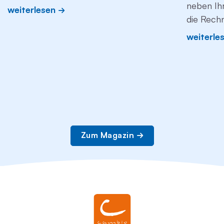
neben Ih
weiterlesen
die Rech
weiterle
Zum Magazin