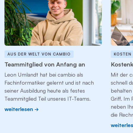
AUS DER WELT VON CAMBIO
KOSTEN
Teammitglied von Anfang an
Kostenk
Leon Umlandt hat bei cambio als
Mit der c
Fachinformatiker gelernt und ist nach
schnell 
seiner Ausbildung heute als festes
behalten 
Teammitglied Teil unseres IT-Teams.
Griff. Im
neben Ih
weiterlesen
die Rech
weiterle