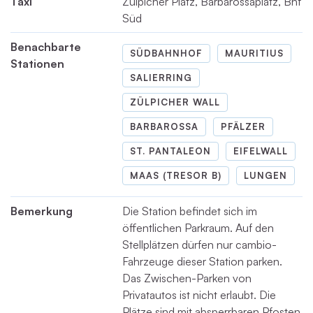
Taxi
Zülpicher Platz, Barbarossaplatz, Bhf
Süd
Benachbarte
SÜDBAHNHOF
MAURITIUS
Stationen
SALIERRING
ZÜLPICHER WALL
BARBAROSSA
PFÄLZER
ST. PANTALEON
EIFELWALL
MAAS (TRESOR B)
LUNGEN
Bemerkung
Die Station befindet sich im
öffentlichen Parkraum. Auf den
Stellplätzen dürfen nur cambio-
Fahrzeuge dieser Station parken.
Das Zwischen-Parken von
Privatautos ist nicht erlaubt. Die
Plätze sind mit absperrbaren Pfosten