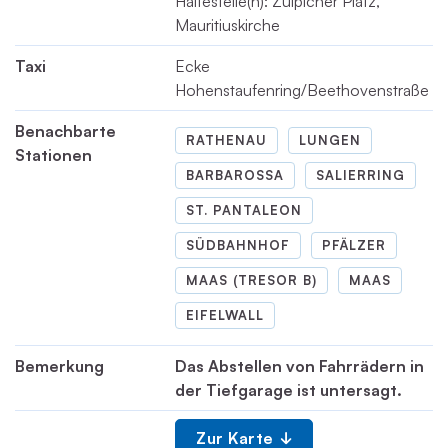
Haltestelle(n): Zülpicher Platz,
Mauritiuskirche
Taxi
Ecke
Hohenstaufenring/Beethovenstraße
Benachbarte
RATHENAU
LUNGEN
Stationen
BARBAROSSA
SALIERRING
ST. PANTALEON
SÜDBAHNHOF
PFÄLZER
MAAS (TRESOR B)
MAAS
EIFELWALL
Bemerkung
Das Abstellen von Fahrrädern in
der Tiefgarage ist untersagt.
Zur Karte