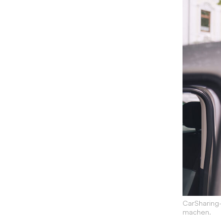
CarSharing
machen.