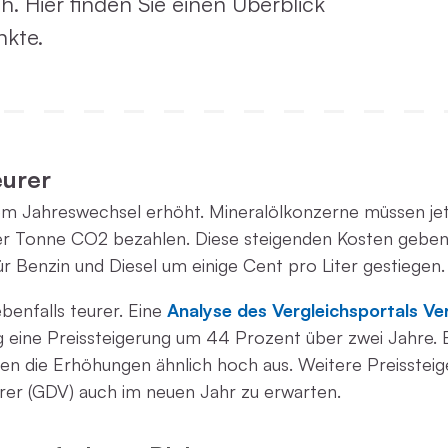
ch. Hier finden Sie einen Überblick
nkte.
eurer
m Jahreswechsel erhöht. Mineralölkonzerne müssen jet
er Tonne CO2 bezahlen. Diese steigenden Kosten geben s
für Benzin und Diesel um einige Cent pro Liter gestiegen.
enfalls teurer. Eine
Analyse des Vergleichsportals Ve
g eine Preissteigerung um 44 Prozent über zwei Jahre. B
llen die Erhöhungen ähnlich hoch aus. Weitere Preisstei
er (GDV) auch im neuen Jahr zu erwarten.