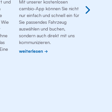
t und
Mit unserer kostenlosen
Seit März 
n
cambio-App können Sie nicht
cambio-Fl
ne
nur einfach und schnell ein für
Blauen En
: Wie
Sie passendes Fahrzeug
Umweltzei
r
auswählen und buchen,
ressource
ohne
sondern auch direkt mit uns
Angebote. 
das
kommunizieren.
erfahren S
Eine
Flotte zu 
weiterlesen
umweltfreu
Alternativ
gehört und
für klimafr
setzen.
weiterles