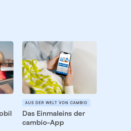
AUS DER WELT VON CAMBIO
NEUE MOB
obil
Das Einmaleins der
So nachh
cambio-App
cambio