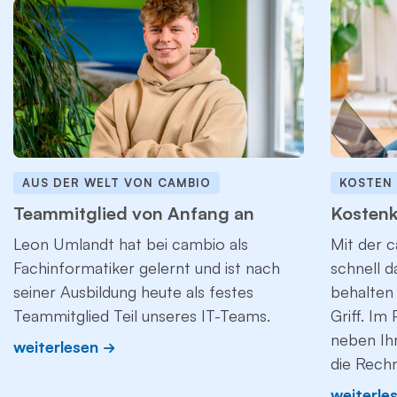
AUS DER WELT VON CAMBIO
KOSTEN
Teammitglied von Anfang an
Kostenk
Leon Umlandt hat bei cambio als
Mit der c
Fachinformatiker gelernt und ist nach
schnell 
seiner Ausbildung heute als festes
behalten 
Teammitglied Teil unseres IT-Teams.
Griff. Im
neben Ih
weiterlesen
die Rech
weiterle