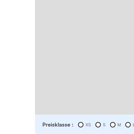
Preisklasse :
XS
S
M