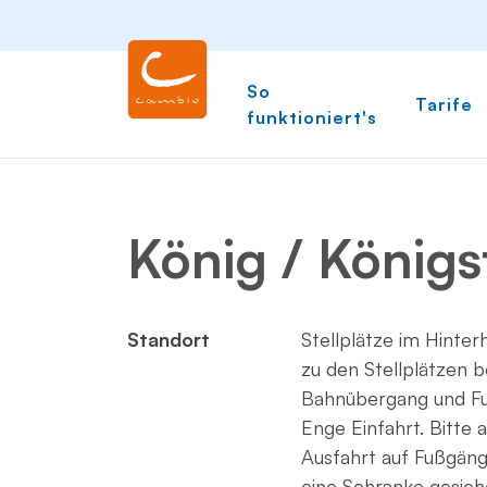
So
Tarife
funktioniert's
König / Königst
Standort
Stellplätze im Hinter
zu den Stellplätzen b
Bahnübergang und Fu
Enge Einfahrt. Bitte 
Ausfahrt auf Fußgänge
eine Schranke gesich