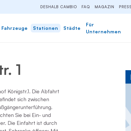
DESHALB CAMBIO
FAQ
MAGAZIN
PRES
Für
Fahrzeuge
Stationen
Städte
Unternehmen
r. 1
hof Königstr.1. Die Abfahrt
efindet sich zwischen
ßgängerunterführung.
achten Sie bei Ein- und
r. Die Einfahrt ist durch
ert. Schranke öffnen: Mit