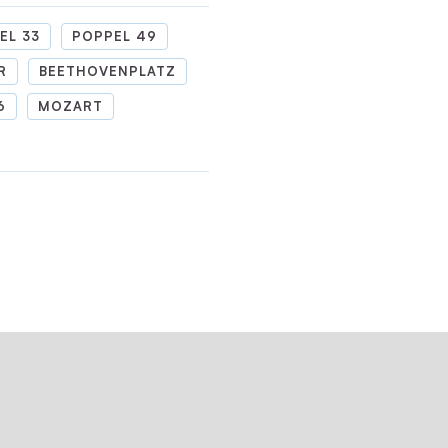
EL 33
POPPEL 49
R
BEETHOVENPLATZ
6
MOZART