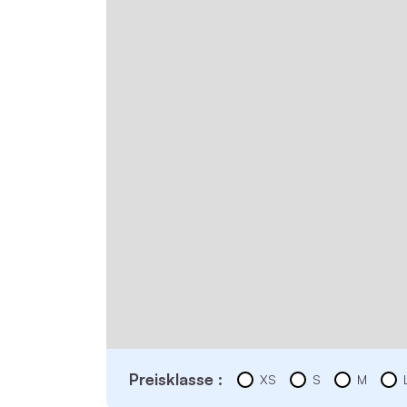
Preisklasse :
XS
S
M