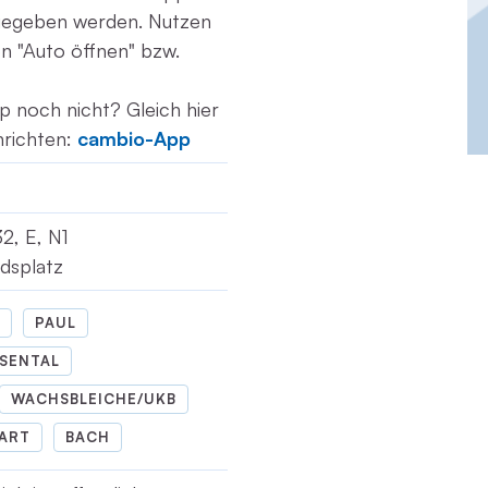
gegeben werden. Nutzen
ion "Auto öffnen" bzw.
p noch nicht? Gleich hier
nrichten:
cambio-App
32, E, N1
rdsplatz
PAUL
SENTAL
WACHSBLEICHE/UKB
ART
BACH