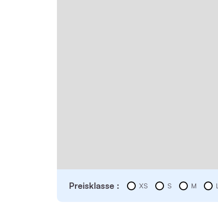
Preisklasse :
XS
S
M