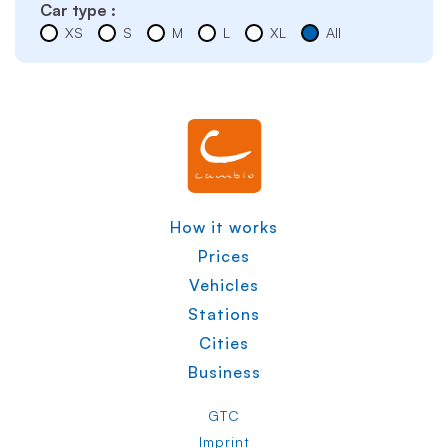
Car type :
XS
S
M
L
XL
All
How it works
Prices
Vehicles
Stations
Cities
Business
GTC
Imprint