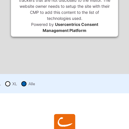
trackers that are not disclosed to the visitor. The
website owner needs to setup the site with their
CMP to add this content to the list of
technologies used.
Powered by
Usercentrics Consent
Management Platform
L
XL
Alle