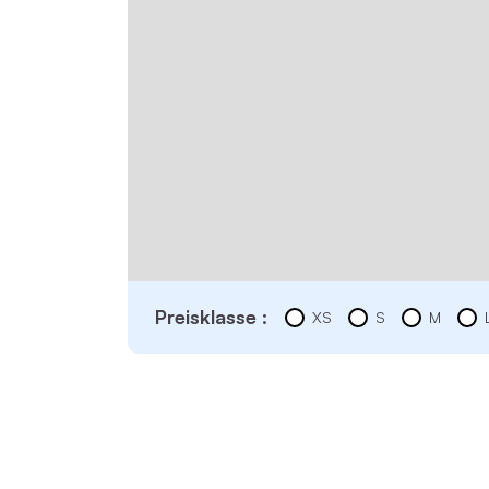
Preisklasse :
XS
S
M