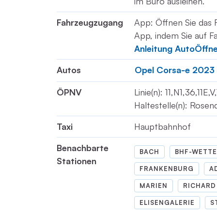
im Büro ausleihen.
Fahrzeugzugang
App: Öffnen Sie das 
App, indem Sie auf Fa
Anleitung AutoÖffn
Autos
Opel Corsa-e 2023
ÖPNV
Linie(n): 11,N1,36,11E,
Haltestelle(n): Rosen
Taxi
Hauptbahnhof
Benachbarte
BACH
BHF-WETTE
Stationen
FRANKENBURG
A
MARIEN
RICHARD
ELISENGALERIE
S