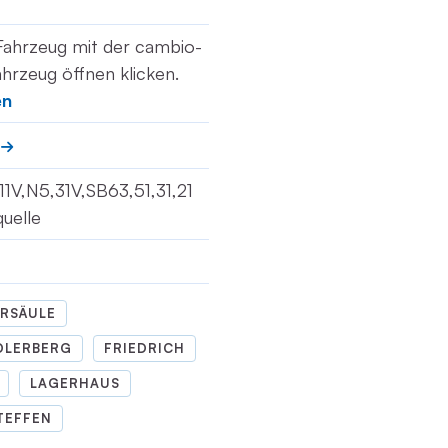
Fahrzeug mit der cambio-
hrzeug öffnen klicken.
en
V,11V,N5,31V,SB63,51,31,21
quelle
RSÄULE
DLERBERG
FRIEDRICH
LAGERHAUS
TEFFEN