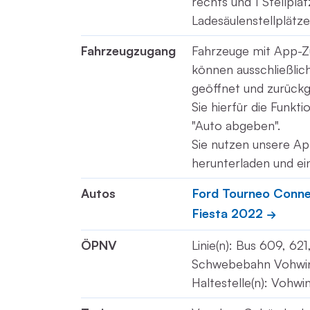
rechts und 1 Stellpla
Ladesäulenstellplätze
Fahrzeugzugang
Fahrzeuge mit App-Z
können ausschließli
geöffnet und zurück
Sie hierfür die Funkt
"Auto abgeben".
Sie nutzen unsere Ap
herunterladen und ei
Autos
Ford Tourneo Conn
Fiesta 2022
ÖPNV
Linie(n): Bus 609, 62
Schwebebahn Vohwi
Haltestelle(n): Vohw