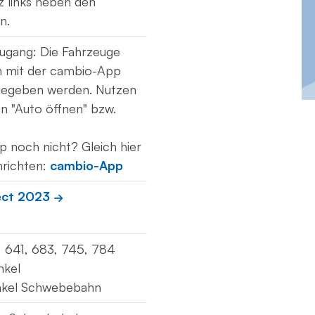
tz links neben den
n.
ugang: Die Fahrzeuge
ch mit der cambio-App
gegeben werden. Nutzen
ion "Auto öffnen" bzw.
p noch nicht? Gleich hier
nrichten:
cambio-App
ect 2023
1, 641, 683, 745, 784
nkel
inkel Schwebebahn