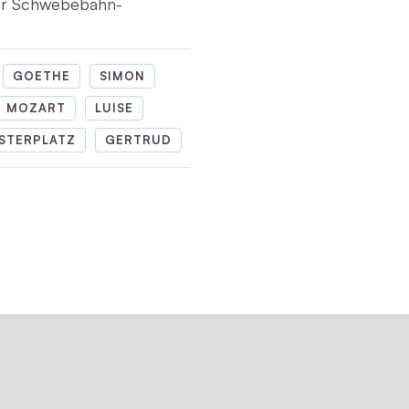
er Schwebebahn-
GOETHE
SIMON
MOZART
LUISE
STERPLATZ
GERTRUD