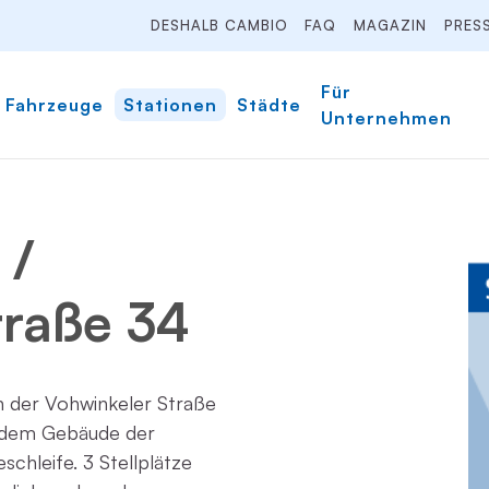
DESHALB CAMBIO
FAQ
MAGAZIN
PRES
Für
Fahrzeuge
Stationen
Städte
Unternehmen
 /
traße 34
n der Vohwinkeler Straße
r dem Gebäude der
hleife. 3 Stellplätze