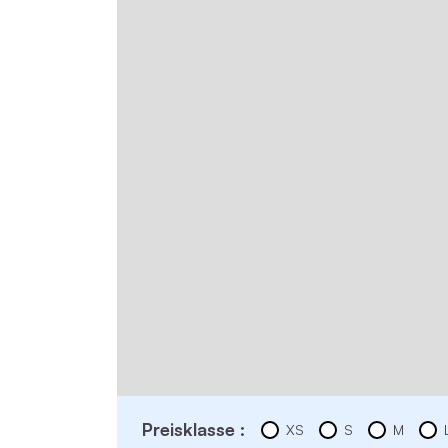
Preisklasse :
XS
S
M