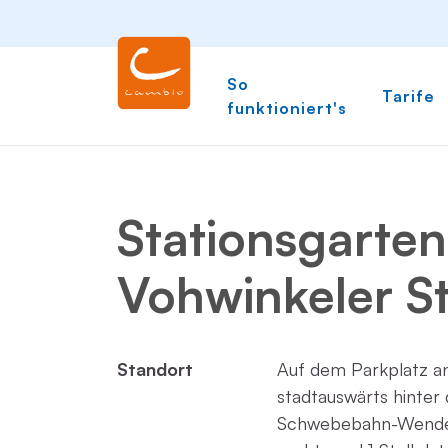
So
Tarife
funktioniert's
Stationsgarten
Vohwinkeler S
Standort
Auf dem Parkplatz a
stadtauswärts hinte
Schwebebahn-Wendesc