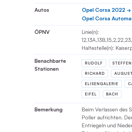
Autos
Opel Corsa 2022
Opel Corsa Automa
ÖPNV
Linie(n):
12,13A,13B,15,2,22,2
Haltestelle(n): Kaiser
Benachbarte
RUDOLF
STEFFEN
Stationen
RICHARD
AUGUS
ELISENGALERIE
C
EIFEL
BACH
Bemerkung
Beim Verlassen des S
Poller aufrichten. De
Entriegeln und Nieder