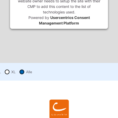
website owner needs to setup the site with their
CMP to add this content to the list of
technologies used.
Powered by
Usercentrics Consent
Management Platform
L
XL
Alle