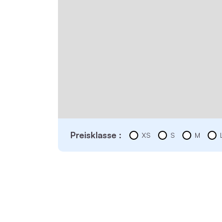
Preisklasse :
XS
S
M