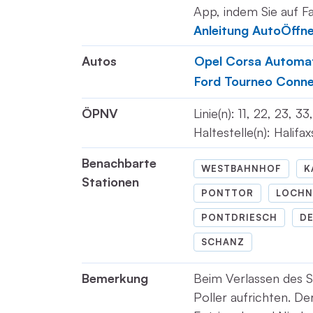
App, indem Sie auf Fa
Anleitung AutoÖffn
Autos
Opel Corsa Automa
Ford Tourneo Conn
ÖPNV
Linie(n): 11, 22, 23, 
Haltestelle(n): Halifa
Benachbarte
WESTBAHNHOF
K
Stationen
PONTTOR
LOCHN
PONTDRIESCH
DE
SCHANZ
Bemerkung
Beim Verlassen des S
Poller aufrichten. De