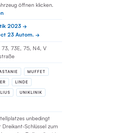
hrzeug öffnen klicken.
en
tik 2023
ect 23 Autom.
33, 73, 73E, 75, N4, V
xstraße
ASTANIE
MUFFET
ER
LINDE
LIUS
UNIKLINIK
tellplatzes unbedingt
r Dreikant-Schlüssel zum