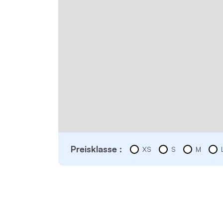
Preisklasse :
XS
S
M