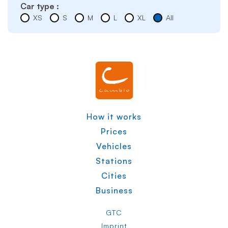
Car type :
XS
S
M
L
XL
All
How it works
Prices
Vehicles
Stations
Cities
Business
GTC
Imprint