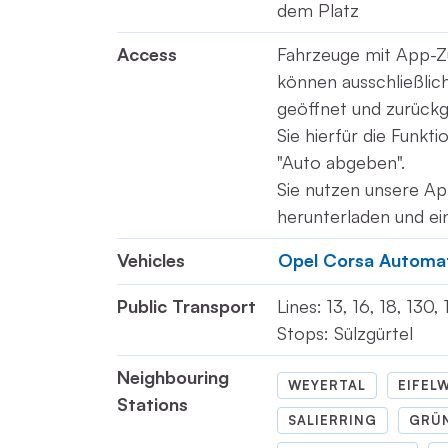
dem Platz
Access
Fahrzeuge mit App-Z
können ausschließli
geöffnet und zurück
Sie hierfür die Funkt
"Auto abgeben".
Sie nutzen unsere Ap
herunterladen und ei
Vehicles
Opel Corsa Automa
Public Transport
Lines: 13, 16, 18, 130,
Stops: Sülzgürtel
Neighbouring
WEYERTAL
EIFEL
Stations
SALIERRING
GRÜ