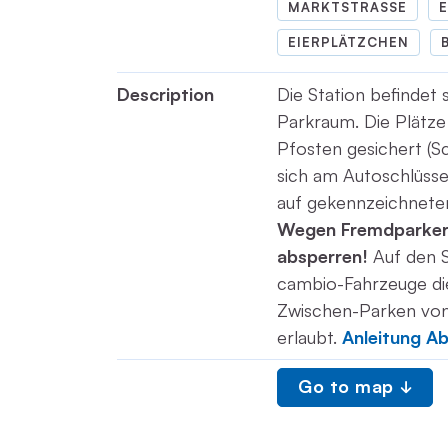
MARKTSTRASSE
E
EIERPLÄTZCHEN
Description
Die Station befindet 
Parkraum. Die Plätze
Pfosten gesichert (Sc
sich am Autoschlüss
auf gekennzeichneten 
Wegen Fremdparker 
absperren!
Auf den S
cambio-Fahrzeuge die
Zwischen-Parken von 
erlaubt.
Anleitung A
Go to map