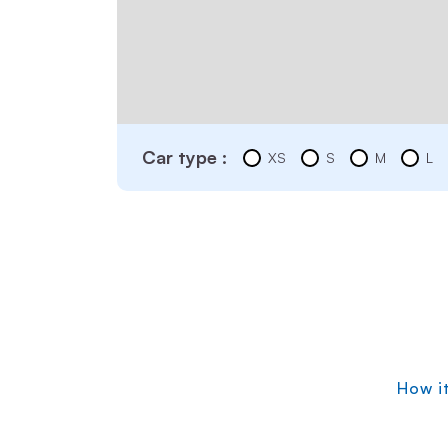
Car type :
XS
S
M
L
How i