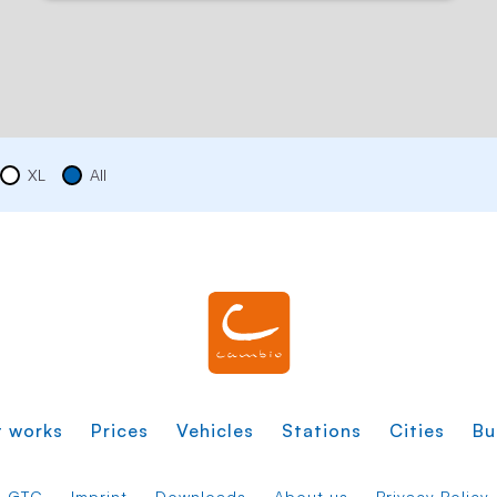
XL
All
t works
Prices
Vehicles
Stations
Cities
Bu
GTC
Imprint
Downloads
About us
Privacy Policy