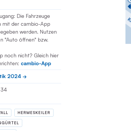
ugang: Die Fahrzeuge
ch mit der cambio-App
gegeben werden. Nutzen
ion "Auto öffnen" bzw.
p noch nicht? Gleich hier
nrichten:
cambio-App
tik 2024
 134
WALL
HERMESKEILER
NGÜRTEL