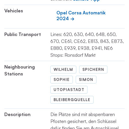
Vehicles
Opel Corsa Automatik 
2024
Public Transport
Lines: 620, 630, 640, 648, 650,
670, CE61, CE62, E813, 843, E873,
E880, E939, E938, E941, NE6
Stops: Ronsdorf Markt
Neighbouring
WILHELM
SPICHERN
Stations
SOPHIE
SIMON
UTOPIASTADT
BLEIBERGQUELLE
Description
Die Plätze sind mit absperrbaren
Pfosten gesichert, den Schlüssel
dafür finden Sie am Autoschlüssel.