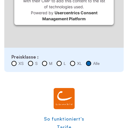
with their CMP to add this content to the list
of technologies used.
Powered by
Usercentrics Consent
Management Platform
Preisklasse :
XS
S
M
L
XL
Alle
So funktioniert's
Tarife