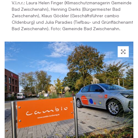
V.l.n.r.: Laura Helen Finger (Klimaschutzmanagerin Gemeinde
Bad Zwischenahn), Henning Dierks (Bürgermeister Bad
Zwischenahn), Klaus Göckler (Geschäftsführer cambio
Oldenburg) und Julia Paradies (Tiefbau- und Grünflächenamt
Bad Zwischenahn). Foto: Gemeinde Bad Zwischenahn.