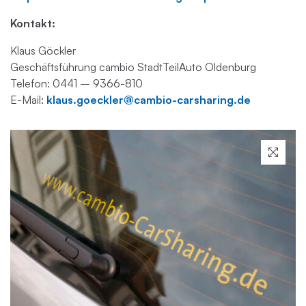
Kontakt:
Klaus Göckler
Geschäftsführung cambio StadtTeilAuto Oldenburg
Telefon: 0441 – 9366-810
E-Mail:
klaus.goeckler@cambio-carsharing.de