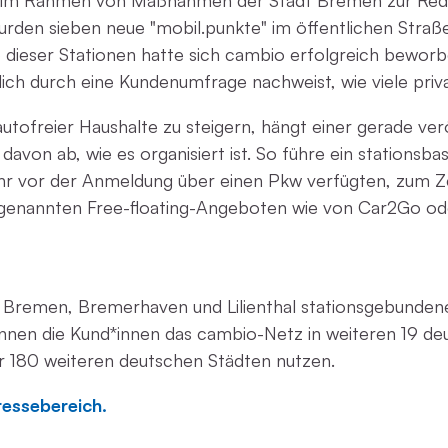
nd im Rahmen von Maßnahmen der Stadt Bremen zur Red
rden sieben neue "mobil.punkte" im öffentlichen Straß
 dieser Stationen hatte sich cambio erfolgreich bewor
lich durch eine Kundenumfrage nachweist, wie viele priv
utofreier Haushalte zu steigern, hängt einer gerade ver
avon ab, wie es organisiert ist. So führe ein stationsb
ahr vor der Anmeldung über einen Pkw verfügten, zum Z
 sogenannten Free-floating-Angeboten wie von Car2Go o
n Bremen, Bremerhaven und Lilienthal stationsgebunden
 können die Kund*innen das cambio-Netz in weiteren 19 d
er 180 weiteren deutschen Städten nutzen.
ressebereich.