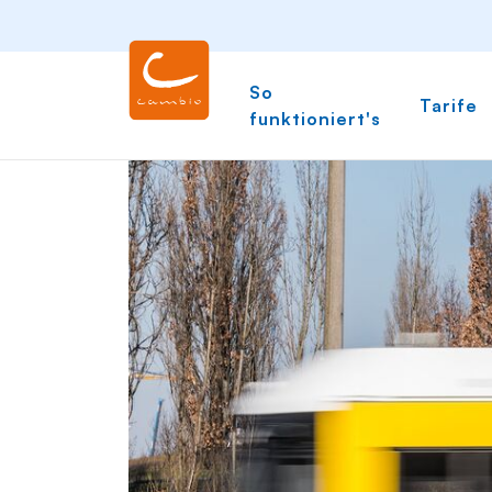
So
Tarife
funktioniert's