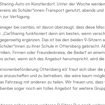
arSharing-Auto im Künstlerdorf. Unter der Woche werde
vereins als Schüler*innen-Transport genutzt, abends u
n zur Verfügung.
nager bei cambio, ist davon überzeugt, dass diese Misc
: „CarSharing funktioniert dann am besten, wenn versc
enseitig ergänzen. Das ist bei den beiden 9-Sitzern a
chüler*innen zu ihrer Schule in Ottersberg gebracht
amilien, Firmen oder Freundeskreise, die Bedarf an eine
ns sicher, wenn sich das Angebot herumspricht, wird die
rsonenbeförderung Ottersberg e.V freut sich über die 
us anzuschaffen und zu betreiben, das wäre kaum mögli
ch das Fahrzeug mit anderen zu teilen. Wir freuen uns, da
ebenbei sogar noch ein tolles Angebot für weitere Grup