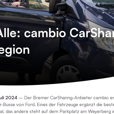
Alle: cambio CarShar
Region
uli 2024
– Der Bremer CarSharing-Anbieter cambio erw
r-Busse von Ford. Eines der Fahrzeuge ergänzt die bes
nthal, das andere steht auf dem Parkplatz am Weyerber