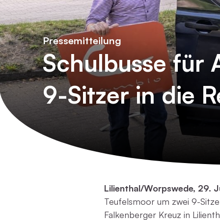
Pressemitteilung
Schulbusse für 
9-Sitzer in die 
Lilienthal/Worpswede, 29. J
Teufelsmoor um zwei 9-Sitze
Falkenberger Kreuz in Lilie