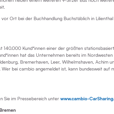
 Stationen neben einem weiteren 9-Sitzer Bus noch weit
it.
. vor Ort bei der Buchhandlung Buchstäblich in Lilientha
st 140.000 Kund*innen einer der größten stationsbasier
nd*innen hat das Unternehmen bereits im Nordwesten 
Oldenburg, Bremerhaven, Leer, Wilhelmshaven, Achim un
. Wer bei cambio angemeldet ist, kann bundesweit auf 
en Sie im Pressebereich unter
www.cambio-CarSharing.
 Bremen