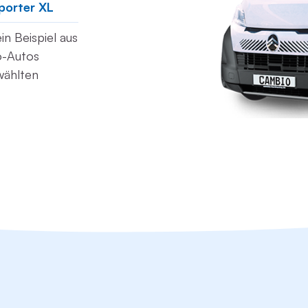
porter XL
n Beispiel aus
o-Autos
wählten