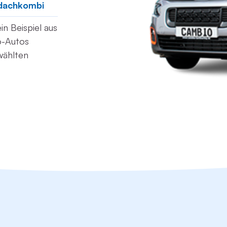
dachkombi
n Beispiel aus
o-Autos
wählten