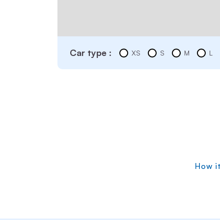
Car type :
XS
S
M
L
How i