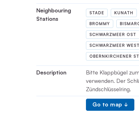
Neighbouring
STADE
KUNATH
Stations
BROMMY
BISMAR
SCHWARZMEER OST
SCHWARZMEER WES
OBERNKIRCHENER ST
Description
Bitte Klappbügel zum
verwenden. Der Schlü
Zündschlüsselring.
Go to map