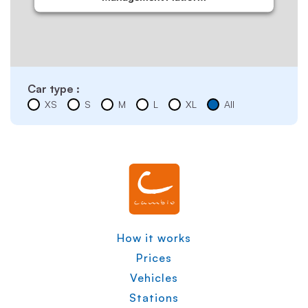
Car type :
XS
S
M
L
XL
All
How it works
Prices
Vehicles
Stations