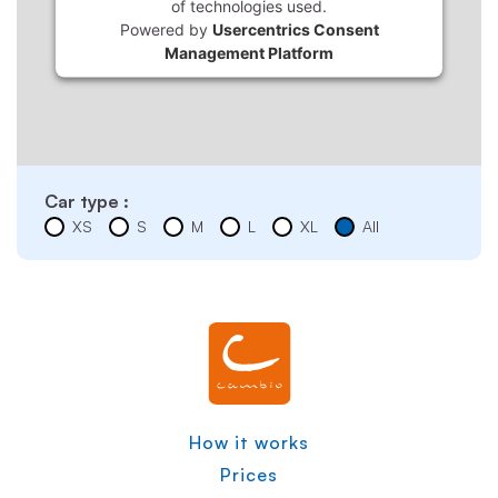
of technologies used.
Powered by
Usercentrics Consent
Management Platform
Car type :
XS
S
M
L
XL
All
How it works
Prices