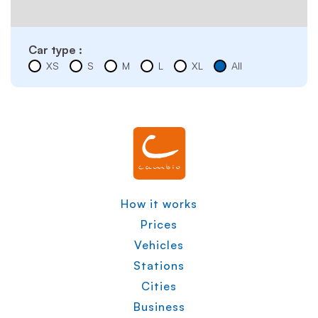
Car type :
XS
S
M
L
XL
All
How it works
Prices
Vehicles
Stations
Cities
Business