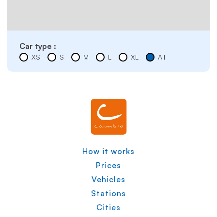
Car type :
XS
S
M
L
XL
All
How it works
Prices
Vehicles
Stations
Cities