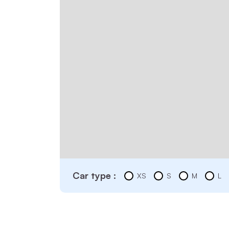
Car type :
XS
S
M
L