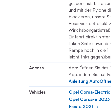
gesperrt ist, bitte zu
und mit der Pylone di
blockieren, unsere Sta
Reservierte Stellplä
Wirichsbongardstraß
Einfahrt direkt hinte
linken Seite sowie da
Rampe hoch in die 1.
leicht links gegenübe
Access
App: Öffnen Sie das 
App, indem Sie auf Fa
Anleitung AutoÖffn
Vehicles
Opel Corsa-Electri
Opel Corsa-e 2023
Fiesta 2021