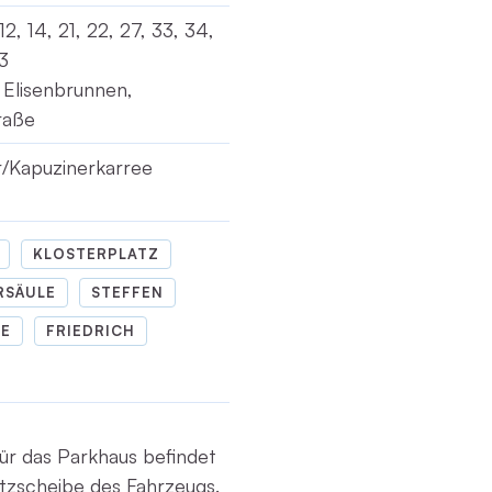
 12, 14, 21, 22, 27, 33, 34,
3
 Elisenbrunnen,
raße
r/Kapuzinerkarree
KLOSTERPLATZ
RSÄULE
STEFFEN
E
FRIEDRICH
ür das Parkhaus befindet
tzscheibe des Fahrzeugs.