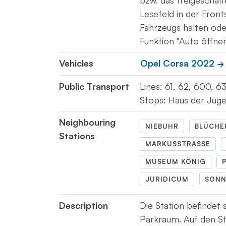
bzw. das freigeschal
Lesefeld in der Fron
Fahrzeugs halten ode
Funktion "Auto öffnen
Vehicles
Opel Corsa 2022
Public Transport
Lines: 61, 62, 600, 6
Stops: Haus der Jugen
Neighbouring
NIEBUHR
BLÜCHE
Stations
MARKUSSTRASSE
MUSEUM KÖNIG
JURIDICUM
SONN
Description
Die Station befindet 
Parkraum. Auf den St