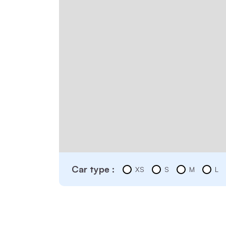
Car type :
XS
S
M
L