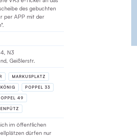
tete VRS e-Ticket an das
tscheibe des gebuchten
r per APP mit der
".
34, N3
d, Geißlerstr.
R
MARKUSPLATZ
KÖNIG
POPPEL 33
POPPEL 49
ENPÜTZ
sich im öffentlichen
ellplätzen dürfen nur