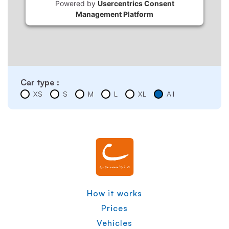
Powered by
Usercentrics Consent
Management Platform
Car type :
XS
S
M
L
XL
All
How it works
Prices
Vehicles