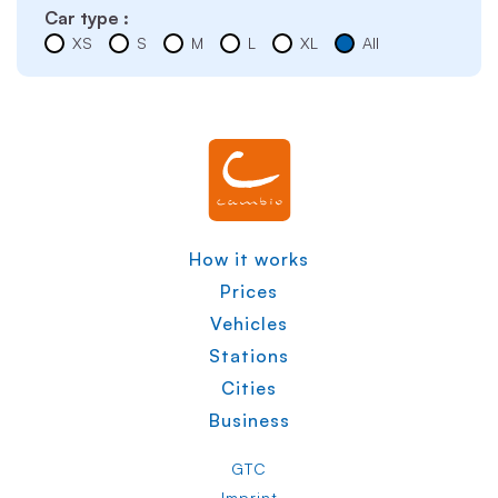
Car type :
XS
S
M
L
XL
All
How it works
Prices
Vehicles
Stations
Cities
Business
GTC
Imprint