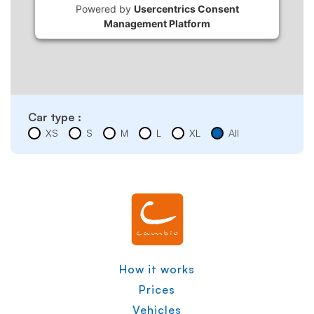
Powered by
Usercentrics Consent
Management Platform
Car type :
XS
S
M
L
XL
All
How it works
Prices
Vehicles