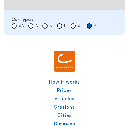
Car type :
XS
S
M
L
XL
All
How it works
Prices
Vehicles
Stations
Cities
Business