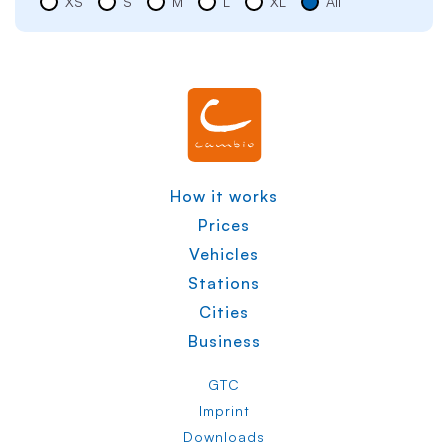
XS
S
M
L
XL
All
How it works
Prices
Vehicles
Stations
Cities
Business
GTC
Imprint
Downloads