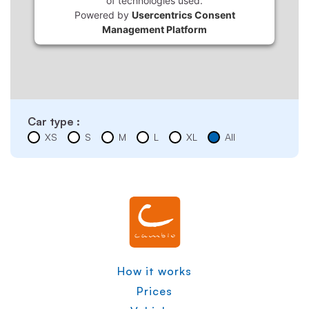
of technologies used.
Powered by
Usercentrics Consent
Management Platform
Car type :
XS
S
M
L
XL
All
How it works
Prices