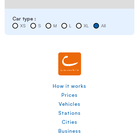
Car type :
XS
S
M
L
XL
All
How it works
Prices
Vehicles
Stations
Cities
Business