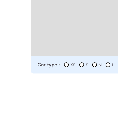
Car type :
XS
S
M
L