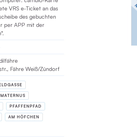
computer: cambio-Karte
tete VRS e-Ticket an das
tscheibe des gebuchten
r per APP mit der
".
dilfähre
tr., Fähre Weiß/Zündorf
ELDGASSE
MATERNUS
PFAFFENPFAD
AM HÖFCHEN