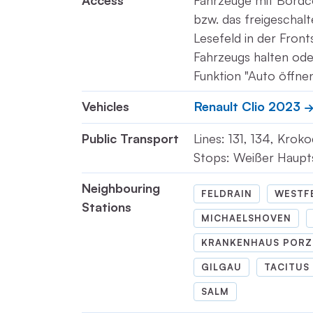
Access
Fahrzeuge mit Bord
bzw. das freigeschal
Lesefeld in der Fron
Fahrzeugs halten ode
Funktion "Auto öffnen
Vehicles
Renault Clio 2023
Public Transport
Lines: 131, 134, Kroko
Stops: Weißer Haupts
Neighbouring
FELDRAIN
WESTF
Stations
MICHAELSHOVEN
KRANKENHAUS PORZ
GILGAU
TACITUS
SALM