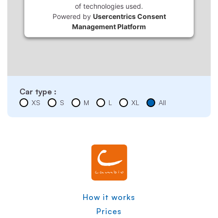
of technologies used.
Powered by
Usercentrics Consent
Management Platform
Car type :
XS
S
M
L
XL
All
How it works
Prices