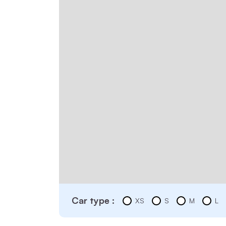
Car type :
XS
S
M
L