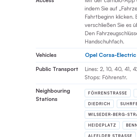
Access
Mit der cambio-App ö
indem Sie auf „Fahrz
Fahrtbeginn klicken.
verschließen Sie es 
Den Fahrzeugschlüsse
Handschuhfach.
Vehicles
Opel Corsa-Electri
Public Transport
Lines: 2, 10, 40, 41, 4
Stops: Föhrenstr.
Neighbouring
FÖHRENSTRASSE
Stations
DIEDRICH
SUHRFE
WILSEDER-BERG-STRA
HEIDEPLATZ
BENN
ALFELDER STRASSE