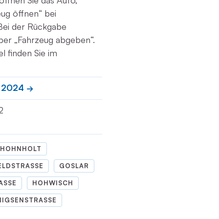
ffnen Sie das Auto,
eug öffnen“ bei
 Bei der Rückgabe
über „Fahrzeug abgeben“.
l finden Sie im
c 2024
2
HOHNHOLT
LDSTRASSE
GOSLAR
SSE
HOHWISCH
IGSENSTRASSE